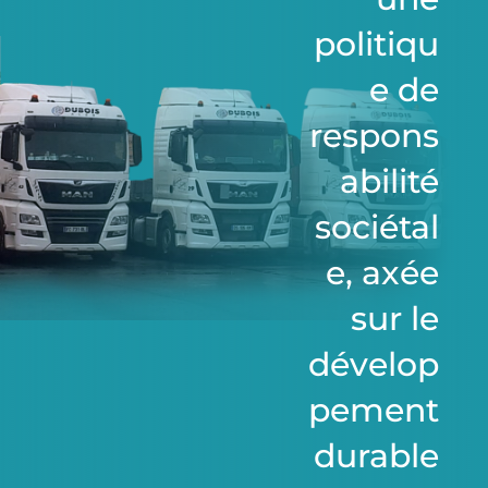
politiqu
e de
respons
abilité
sociétal
e, axée
sur le
dévelop
pement
durable