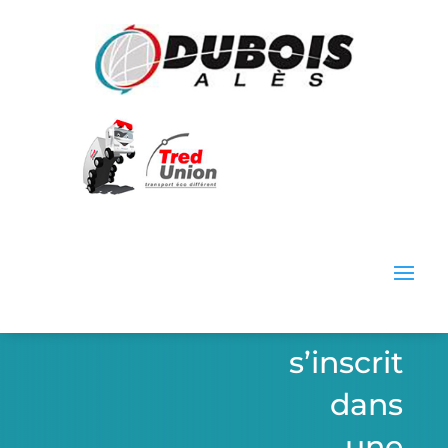
Le
dévelop
pement
des
Transpo
rts
Dubois
s’inscrit
dans
une